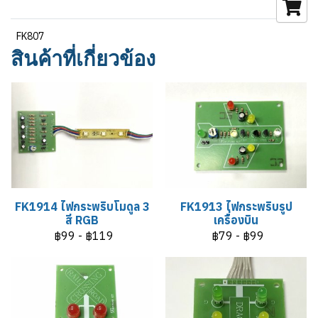
FK807
สินค้าที่เกี่ยวข้อง
FK1914 ไฟกระพริบโมดูล 3
FK1913 ไฟกระพริบรูป
สี RGB
เครื่องบิน
฿99
-
฿119
฿79
-
฿99