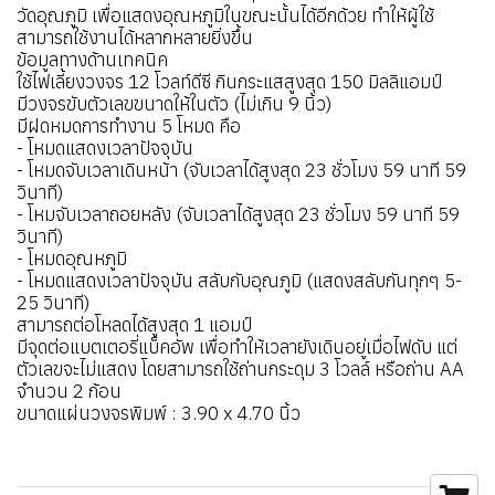
วัดอุณภูมิ เพื่อแสดงอุณหภูมิในขณะนั้นได้อีกด้วย ทำให้ผู้ใช้
สามารถใช้งานได้หลากหลายยิ่งขึ้น
ข้อมูลทางด้านเทคนิค
ใช้ไฟเลี้ยงวงจร 12 โวลท์ดีซี กินกระแสสูงสุด 150 มิลลิแอมป์
มีวงจรขับตัวเลขขนาดให้ในตัว (ไม่เกิน 9 นิ้ว)
มีฝดหมดการทำงาน 5 โหมด คือ
- โหมดแสดงเวลาปัจจุบัน
- โหมดจับเวลาเดินหน้า (จับเวลาได้สูงสุด 23 ชั่วโมง 59 นาที 59
วินาที)
- โหมจับเวลาถอยหลัง (จับเวลาได้สูงสุด 23 ชั่วโมง 59 นาที 59
วินาที)
- โหมดอุณหภูมิ
- โหมดแสดงเวลาปัจจุบัน สลับกับอุณภูมิ (แสดงสลับกันทุกๆ 5-
25 วินาที)
สามารถต่อโหลดได้สูงสุด 1 แอมป์
มีจุดต่อแบตเตอรี่แบ็คอัพ เพื่อทำให้เวลายังเดินอยู่เมื่อไฟดับ แต่
ตัวเลขจะไม่แสดง โดยสามารถใช้ถ่านกระดุม 3 โวลล์ หรือถ่าน AA
จำนวน 2 ก้อน
ขนาดแผ่นวงจรพิมพ์ : 3.90 x 4.70 นิ้ว