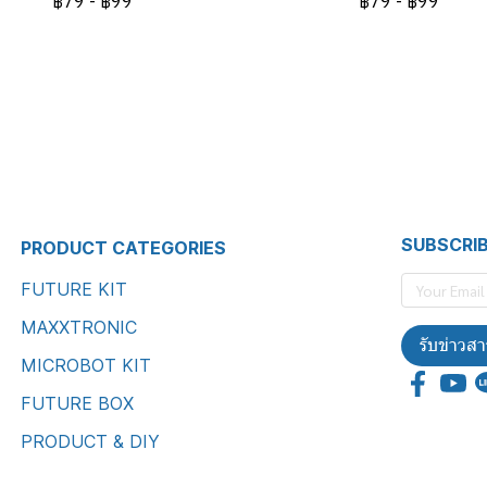
฿79
-
฿99
฿79
-
฿99
SUBSCRI
PRODUCT CATEGORIES
FUTURE KIT
MAXXTRONIC
รับข่าวสา
MICROBOT KIT
FUTURE BOX
PRODUCT & DIY