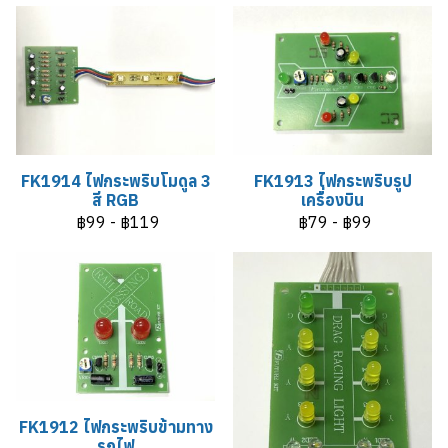
FK1914 ไฟกระพริบโมดูล 3
FK1913 ไฟกระพริบรูป
สี RGB
เครื่องบิน
฿99
-
฿119
฿79
-
฿99
FK1912 ไฟกระพริบข้ามทาง
รถไฟ