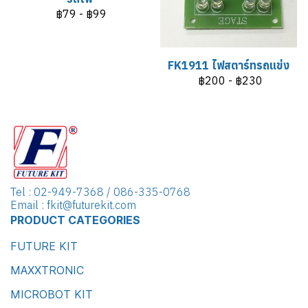
฿79
-
฿99
FK1911 ไฟสตาร์ทรถแข่ง
฿200
-
฿230
Tel : 02-949-7368 / 086-335-0768
Email : fkit@futurekit.com
PRODUCT CATEGORIES
FUTURE KIT
MAXXTRONIC
MICROBOT KIT