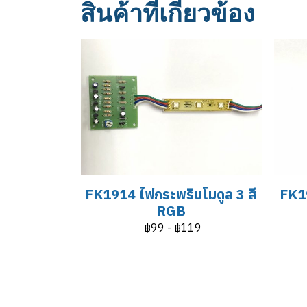
สินค้าที่เกี่ยวข้อง
FK1914 ไฟกระพริบโมดูล 3 สี
FK19
RGB
฿99
-
฿119