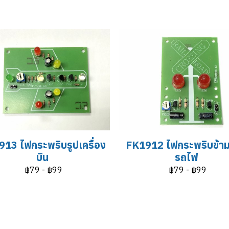
13 ไฟกระพริบรูปเครื่อง
FK1912 ไฟกระพริบข้า
บิน
รถไฟ
฿79
-
฿99
฿79
-
฿99