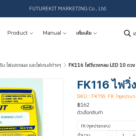
FUTUREKIT MARKETING Co., Ltd.
เ
Product
Manual
เพิ่มเติม
ริบ ไฟแสดงผล และไฟเกมส์ต่างๆ
FK116 ไฟวิ่งวงกลม LED 10 ดวง
FK116 ไฟวิ
SKU : FK116
FK (ชุดประก
฿162
ตัวเลือกสินค้า
FK (ชุดประกอบ)
จำนวน