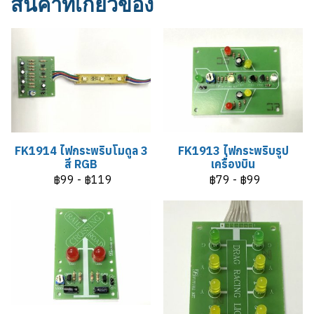
สินค้าที่เกี่ยวข้อง
FK1914 ไฟกระพริบโมดูล 3
FK1913 ไฟกระพริบรูป
สี RGB
เครื่องบิน
฿99
-
฿119
฿79
-
฿99