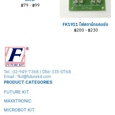
฿79
-
฿99
FK1911 ไฟสตาร์ทรถแข่ง
฿200
-
฿230
Tel : 02-949-7368 / 086-335-0768
Email : fkit@futurekit.com
PRODUCT CATEGORIES
FUTURE KIT
MAXXTRONIC
MICROBOT KIT