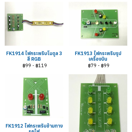
FK1914 ไฟกระพริบโมดูล 3
FK1913 ไฟกระพริบรูป
สี RGB
เครื่องบิน
฿99
-
฿119
฿79
-
฿99
FK1912 ไฟกระพริบข้ามทาง
รถไฟ