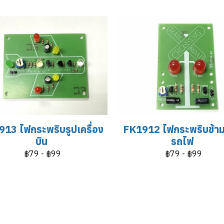
13 ไฟกระพริบรูปเครื่อง
FK1912 ไฟกระพริบข้า
บิน
รถไฟ
฿79
-
฿99
฿79
-
฿99