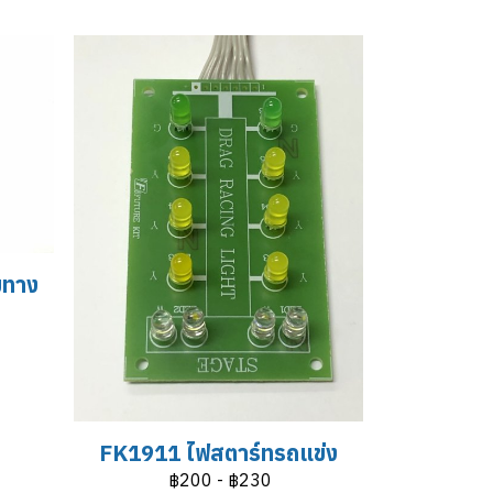
มทาง
FK1911 ไฟสตาร์ทรถแข่ง
฿200
-
฿230