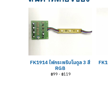
FK1914 ไฟกระพริบโมดูล 3 สี
FK19
RGB
฿99
-
฿119