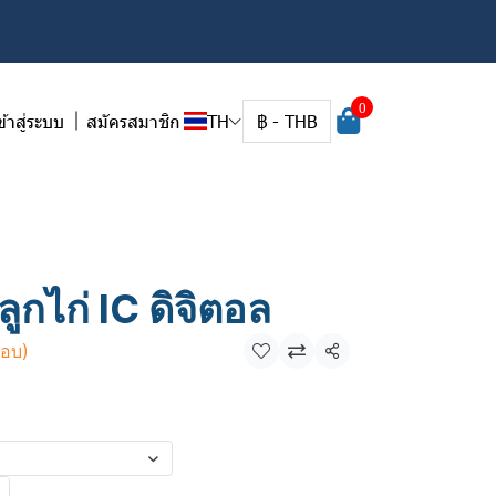
0
ข้าสู่ระบบ
สมัครสมาชิก
TH
฿
-
THB
ูกไก่ IC ดิจิตอล
กอบ)
แชร์