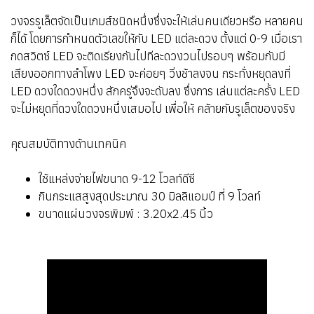
วงจรรูเล็ตจัดเป็นเกมส์ชนิดหนึ่งซึ่งจะให้เล่นคนเดียวหรือ หลายคน
ก็ได้ โดยการกำหนดตัวเลขให้กับ LED แต่ละดวง ตั้งแต่ 0-9 เมื่อเรา
กดสวิตซ์ LED จะติดเรียงกันไปทีละดวงวนไปรอบๆ พร้อมกับมี
เสียงออกทางลำโพง LED จะค่อยๆ วิ่งช้าลงจน กระทั่งหยุดลงที่
LED ดวงใดดวงหนึ่ง สักครู่จึงจะดับลง ซึ่งการ เล่นแต่ละครั้ง LED
จะไม่หยุดที่ดวงใดดวงหนึ่งเสมอไป เพื่อให้ คล้ายกับรูเล็ตของจริง
คุณสมบัติทางด้านเทคนิค
ใช้แหล่งจ่ายไฟขนาด 9-12 โวลท์ดีซี
กินกระแสสูงสุดประมาณ 30 มิลลิแอมป์ ที่ 9 โวลท์
ขนาดแผ่นวงจรพิมพ์ : 3.20x2.45 นิ้ว