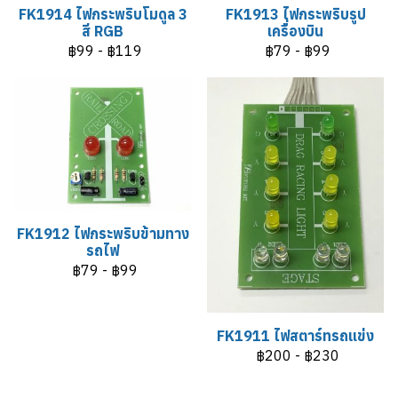
FK1914 ไฟกระพริบโมดูล 3
FK1913 ไฟกระพริบรูป
สี RGB
เครื่องบิน
฿99
-
฿119
฿79
-
฿99
FK1912 ไฟกระพริบข้ามทาง
รถไฟ
฿79
-
฿99
FK1911 ไฟสตาร์ทรถแข่ง
฿200
-
฿230