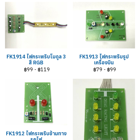
FK1914 ไฟกระพริบโมดูล 3
FK1913 ไฟกระพริบรูป
สี RGB
เครื่องบิน
฿99
-
฿119
฿79
-
฿99
FK1912 ไฟกระพริบข้ามทาง
รถไฟ