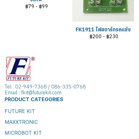
฿79
-
฿99
FK1911 ไฟสตาร์ทรถแข่ง
฿200
-
฿230
Tel : 02-949-7368 / 086-335-0768
Email : fkit@futurekit.com
PRODUCT CATEGORIES
FUTURE KIT
MAXXTRONIC
MICROBOT KIT