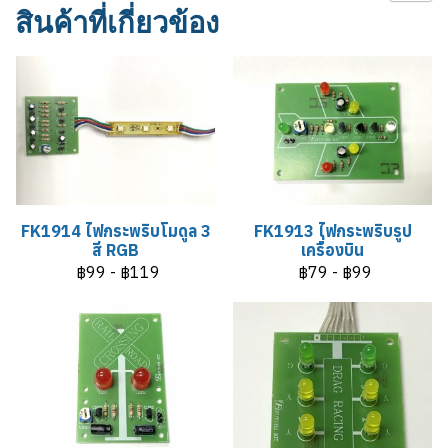
สินค้าที่เกี่ยวข้อง
FK1914 ไฟกระพริบโมดูล 3
FK1913 ไฟกระพริบรูป
สี RGB
เครื่องบิน
฿99
-
฿119
฿79
-
฿99