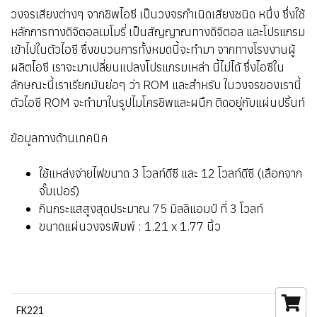
วงจรเสียงต่างๆ จากชิพไอซี เป็นวงจรกำเนิดเสียงชนิด หนึ่ง ซึ่งใช้
หลักการทางดิจิตอลเมโมรี่ เป็นสัญญาณทางดิจิตอล และโปรแกรม
เข้าไปในตัวไอซี ซึ่งขบวนการทั้งหมดนี้จะทำมา จากทางโรงงานผู้
ผลิตไอซี เราจะมาเปลี่ยนแปลงโปรแกรมเหล่า นี้ไม่ได้ ซึ่งไอซีใน
ลักษณะนี้เราเรียกมันย่อๆ ว่า ROM และสำหรับ ในวงจรของเรานี้
ตัวไอซี ROM จะทำมาในรูปไมโครชิพและผนึก ติดอยู่กับแผ่นปริ้นท์
ข้อมูลทางด้านเทคนิค
ใช้แหล่งจ่ายไฟขนาด 3 โวลท์ดีซี และ 12 โวลท์ดีซี (เลือกจาก
จั๊มเปอร์)
กินกระแสสูงสุดประมาณ 75 มิลลิแอมป์ ที่ 3 โวลท์
ขนาดแผ่นวงจรพิมพ์ : 1.21 x 1.77 นิ้ว
FK221