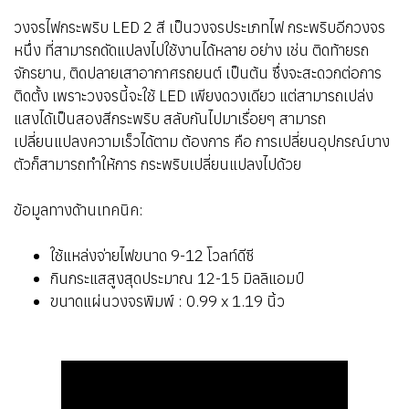
วงจรไฟกระพริบ LED 2 สี เป็นวงจรประเภทไฟ กระพริบอีกวงจร
หนึ่ง ที่สามารถดัดแปลงไปใช้งานได้หลาย อย่าง เช่น ติดท้ายรถ
จักรยาน, ติดปลายเสาอากาศรถยนต์ เป็นต้น ซึ่งจะสะดวกต่อการ
ติดตั้ง เพราะวงจรนี้จะใช้ LED เพียงดวงเดียว แต่สามารถเปล่ง
แสงได้เป็นสองสีกระพริบ สลับกันไปมาเรื่อยๆ สามารถ
เปลี่ยนแปลงความเร็วได้ตาม ต้องการ คือ การเปลี่ยนอุปกรณ์บาง
ตัวก็สามารถทำให้การ กระพริบเปลี่ยนแปลงไปด้วย
ข้อมูลทางด้านเทคนิค:
ใช้แหล่งจ่ายไฟขนาด 9-12 โวลท์ดีซี
กินกระแสสูงสุดประมาณ 12-15 มิลลิแอมป์
ขนาดแผ่นวงจรพิมพ์ : 0.99 x 1.19 นิ้ว