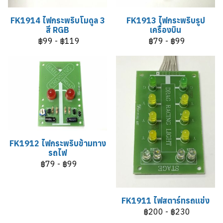
FK1914 ไฟกระพริบโมดูล 3
FK1913 ไฟกระพริบรูป
สี RGB
เครื่องบิน
฿99
-
฿119
฿79
-
฿99
FK1912 ไฟกระพริบข้ามทาง
รถไฟ
฿79
-
฿99
FK1911 ไฟสตาร์ทรถแข่ง
฿200
-
฿230