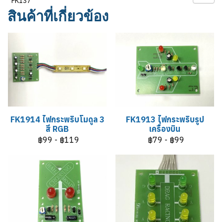
FK137
สินค้าที่เกี่ยวข้อง
FK1914 ไฟกระพริบโมดูล 3
FK1913 ไฟกระพริบรูป
สี RGB
เครื่องบิน
฿99
-
฿119
฿79
-
฿99