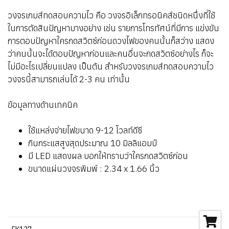
วงจรเกมส์ทดสอบความไว คือ วงจรอิเล็กทรอนิคส์ชนิดหนึ่งที่ใช้
ในการตัดสินปัญหาบางอย่าง เช่น รายการโทรทัศน์ที่มีการ แข่งขัน
การตอบปัญหาใครกดสวิตซ์ก่อนดวงไฟของคนนั้นก็สว่าง แสดง
ว่าคนนั้นจะได้ตอบปัญหาก่อนและคนอื่นจะกดสวิตซ์อย่างไร ก็จะ
ไม่มีอะไรเปลี่ยนแปลง เป็นต้น สำหรับวงจรเกมส์ทดสอบความไว
วงจรนี้สามารถเล่นได้ 2-3 คน เท่านั้น
ข้อมูลทางด้านเทคนิค
ใช้แหล่งจ่ายไฟขนาด 9-12 โวลท์ดีซี
กินกระแสสูงสุดประมาณ 10 มิลลิแอมป์
มี LED แสดงผล บอกให้ทราบว่าใครกดสวิตซ์ก่อน
ขนาดแผ่นวงจรพิมพ์ : 2.34 x 1.66 นิ้ว