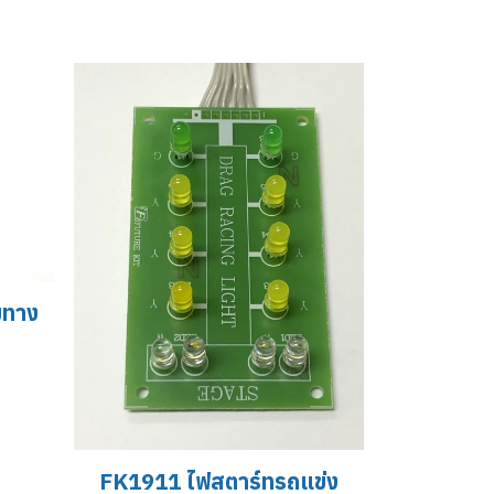
มทาง
FK1911 ไฟสตาร์ทรถแข่ง