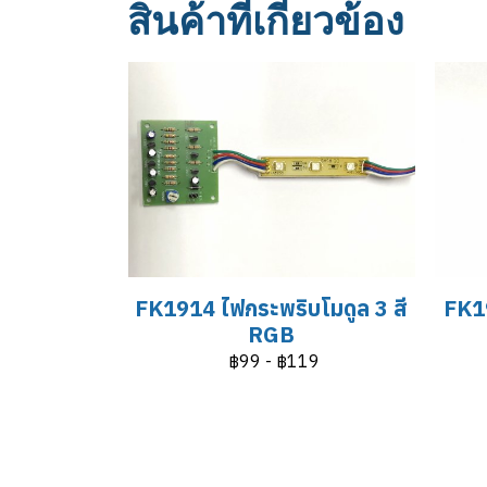
สินค้าที่เกี่ยวข้อง
FK1914 ไฟกระพริบโมดูล 3 สี
FK19
RGB
฿99
-
฿119