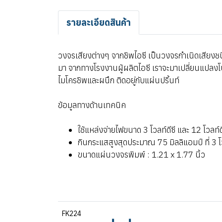
รายละเอียดสินค้า
วงจรเสียงต่างๆ จากชิพไอซี เป็นวงจรกำเนิดเสียงชน
มา จากทางโรงงานผู้ผลิตไอซี เราจะมาเปลี่ยนแปลงโป
ไมโครชิพและผนึก ติดอยู่กับแผ่นปริ้นท์
ข้อมูลทางด้านเทคนิค
ใช้แหล่งจ่ายไฟขนาด 3 โวลท์ดีซี และ 12 โวลท์ดี
กินกระแสสูงสุดประมาณ 75 มิลลิแอมป์ ที่ 3 โ
ขนาดแผ่นวงจรพิมพ์ : 1.21 x 1.77 นิ้ว
FK224