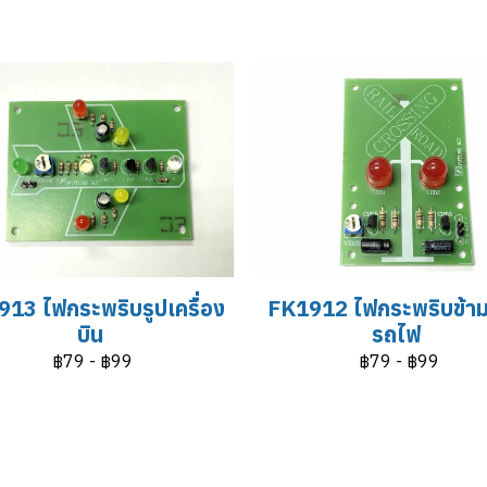
13 ไฟกระพริบรูปเครื่อง
FK1912 ไฟกระพริบข้า
บิน
รถไฟ
฿79
-
฿99
฿79
-
฿99