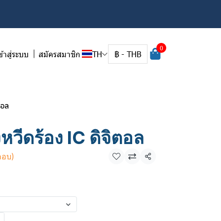
0
ข้าสู่ระบบ
สมัครสมาชิก
TH
฿
-
THB
ตอล
หวีดร้อง IC ดิจิตอล
กอบ)
แชร์