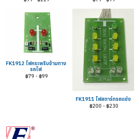
FK1912 ไฟกระพริบข้ามทาง
รถไฟ
฿79
-
฿99
FK1911 ไฟสตาร์ทรถแข่ง
฿200
-
฿230