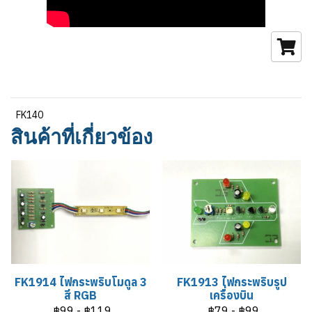
FK140
สินค้าที่เกี่ยวข้อง
FK1914 ไฟกระพริบโมดูล 3
FK1913 ไฟกระพริบรูป
สี RGB
เครื่องบิน
฿99
-
฿119
฿79
-
฿99