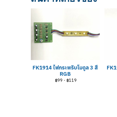
FK1914 ไฟกระพริบโมดูล 3 สี
FK19
RGB
฿99
-
฿119