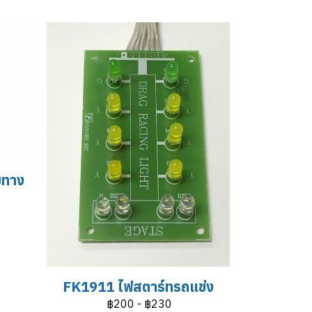
มทาง
FK1911 ไฟสตาร์ทรถแข่ง
฿200
-
฿230