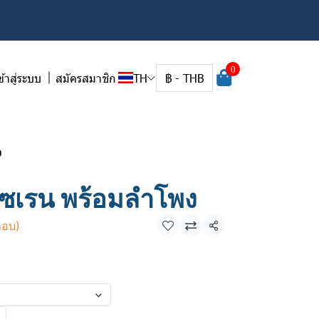
0
ข้าสู่ระบบ
สมัครสมาชิก
TH
฿
-
THB
ง
ซเรน พร้อมลําโพง
กอบ)
แชร์