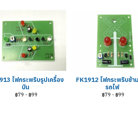
13 ไฟกระพริบรูปเครื่อง
FK1912 ไฟกระพริบข้า
บิน
รถไฟ
฿79
-
฿99
฿79
-
฿99