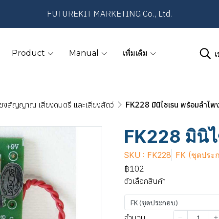
FUTUREKIT MARKETING Co., Ltd.
เ
Product
Manual
เพิ่มเติม
ียงสัญญาณ เสียงดนตรี และเสียงสัตว์
FK228 มินิไซเรน พร้อมลําโพ
FK228 มินิไ
SKU : FK228
FK (ชุดประ
฿102
ตัวเลือกสินค้า
FK (ชุดประกอบ)
จำนวน