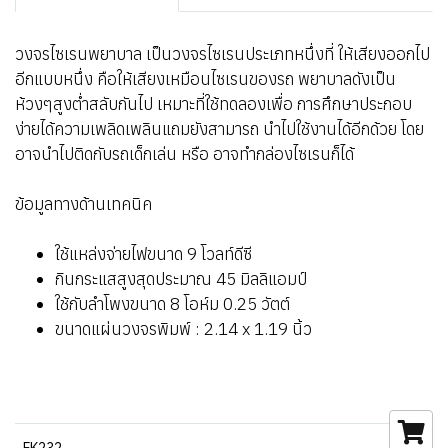
วงจรไซเรนพยาบาล เป็นวงจรไซเรนประเภทหนึ่งที่ ให้เสียงออกไป
อีกแบบหนึ่ง คือให้เสียงเหมือนไซเรนของรถ พยาบาลดังเป็น
ห้วงๆสูงต่ำสลับกันไป เหมาะที่ใช้ทดลองเพื่อ การศึกษาประกอบ
ง่ายได้ความเพลิดเพลินแถมยังสามารถ นำไปใช้งานได้อีกด้วย โดย
อาจนำไปติดกับรถเด็กเล่น หรือ อาจทำกล่องไซเรนก็ได้
ข้อมูลทางด้านเทคนิค
ใช้แหล่งจ่ายไฟขนาด 9 โวลท์ดีซี
กินกระแสสูงสุดประมาณ 45 มิลลิแอมป์
ใช้กับลำโพงขนาด 8 โอห์ม 0.25 วัตต์
ขนาดแผ่นวงจรพิมพ์ : 2.14 x 1.19 นิ้ว
FK232