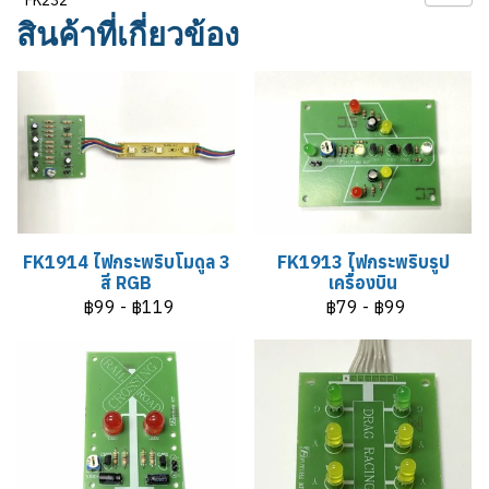
สินค้าที่เกี่ยวข้อง
FK1914 ไฟกระพริบโมดูล 3
FK1913 ไฟกระพริบรูป
สี RGB
เครื่องบิน
฿99
-
฿119
฿79
-
฿99