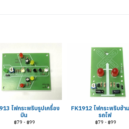
13 ไฟกระพริบรูปเครื่อง
FK1912 ไฟกระพริบข้า
บิน
รถไฟ
฿79
-
฿99
฿79
-
฿99