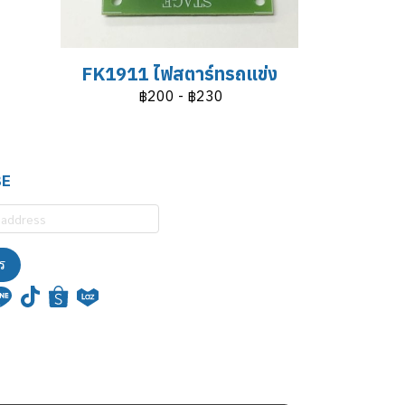
FK1911 ไฟสตาร์ทรถแข่ง
฿200
-
฿230
BE
ร