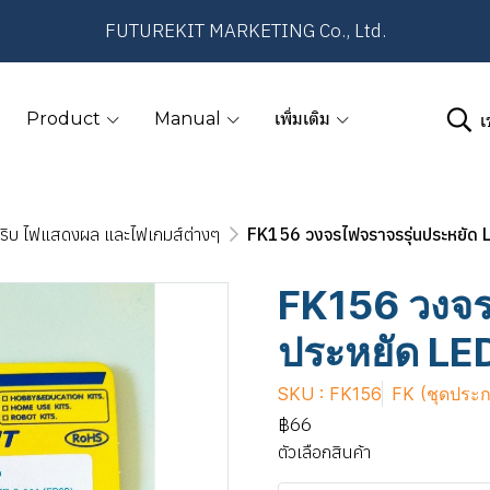
FUTUREKIT MARKETING Co., Ltd.
เ
Product
Manual
เพิ่มเติม
ริบ ไฟแสดงผล และไฟเกมส์ต่างๆ
FK156 วงจรไฟจราจรรุ่นประหยัด 
FK156 วงจร
ประหยัด LE
SKU : FK156
FK (ชุดประ
฿66
ตัวเลือกสินค้า