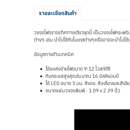
รายละเอียดสินค้า
วงจรไฟจราจรทิศทางเดียวชุดนี้ เป็นวงจรไฟกระพริบ
ต่างๆ เช่น นำไปใช้กับโมเดลต่างๆหรืออาจจะนำไปใช้
ข้อมูลทางด้านเทคนิค
ใช้แหล่งจ่ายไฟขนาด 9-12 โวลท์ดีซี
กินกระแสสูงสุดประมาณ 16 มิลลิแอมป์
ใช้ LED ขนาด 5 มม. สีแดง, สีเหลืองและสีเขี
ขนาดแผ่นวงจรพิมพ์ : 1.09 x 2.39 นิ้ว