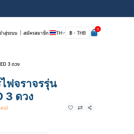
0
ข้าสู่ระบบ
สมัครสมาชิก
TH
฿
-
THB
LED 3 ดวง
ไฟจราจรรุ่น
D 3 ดวง
กอบ)
แชร์