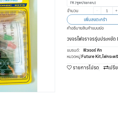
FK (ชุดประกอบ)
จำนวน
เพิ่มลงตะกร้า
คำอธิบายสินค้าแบบย่อ
วงจรไฟจราจรรุ่นประหยัด
แบรนด์:
ฟิวเจอร์ คิท
หมวดหมู่:
Future Kit
,
ไฟกระพร
รายการโปรด
เปรี