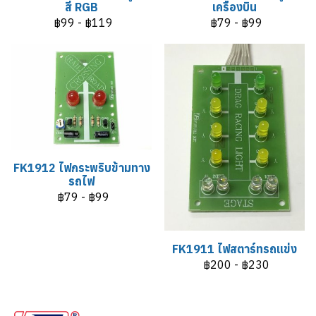
สี RGB
เครื่องบิน
฿99
-
฿119
฿79
-
฿99
FK1912 ไฟกระพริบข้ามทาง
รถไฟ
฿79
-
฿99
FK1911 ไฟสตาร์ทรถแข่ง
฿200
-
฿230