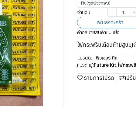
FK (ชุดประกอบ)
จำนวน
เพิ่มลงตะกร้า
คำอธิบายสินค้าแบบย่อ
ไฟกระพริบเตือนห้ามสูบบุห
แบรนด์:
ฟิวเจอร์ คิท
หมวดหมู่:
Future Kit
,
ไฟกระพร
รายการโปรด
เปรี