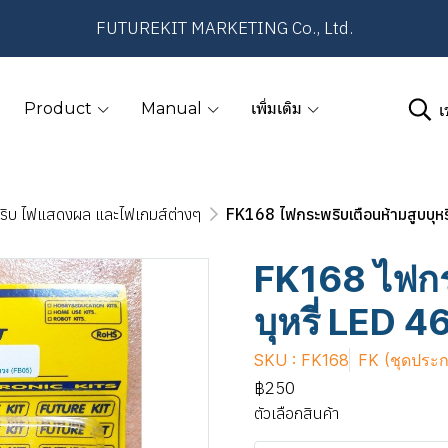
FUTUREKIT MARKETING Co., Ltd.
เ
Product
Manual
เพิ่มเติม
ริบ ไฟแสดงผล และไฟเกมส์ต่างๆ
FK168 ไฟกระพริบเตือนห้ามสูบบุหร
FK168 ไฟกร
บุหรี่ LED 4
SKU : FK168
FK (ชุดประ
฿250
ตัวเลือกสินค้า