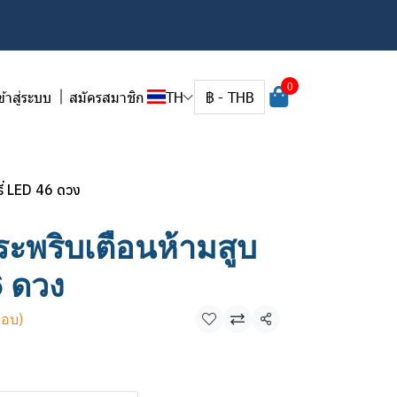
0
ข้าสู่ระบบ
สมัครสมาชิก
TH
฿
-
THB
ี่ LED 46 ดวง
ะพริบเตือนห้ามสูบ
6 ดวง
กอบ)
แชร์