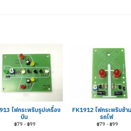
13 ไฟกระพริบรูปเครื่อง
FK1912 ไฟกระพริบข้า
บิน
รถไฟ
฿79
-
฿99
฿79
-
฿99