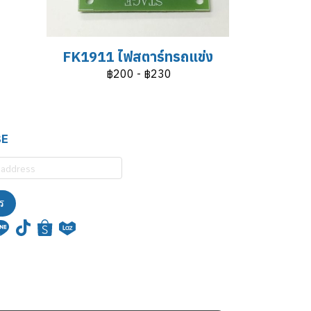
FK1911 ไฟสตาร์ทรถแข่ง
฿200
-
฿230
BE
ร