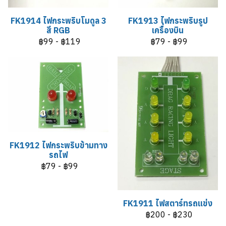
FK1914 ไฟกระพริบโมดูล 3
FK1913 ไฟกระพริบรูป
สี RGB
เครื่องบิน
฿99
-
฿119
฿79
-
฿99
FK1912 ไฟกระพริบข้ามทาง
รถไฟ
฿79
-
฿99
FK1911 ไฟสตาร์ทรถแข่ง
฿200
-
฿230