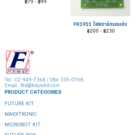
฿79
-
฿99
FK1911 ไฟสตาร์ทรถแข่ง
฿200
-
฿230
Tel : 02-949-7368 / 086-335-0768
Email : fkit@futurekit.com
PRODUCT CATEGORIES
FUTURE KIT
MAXXTRONIC
MICROBOT KIT
FUTURE BOX