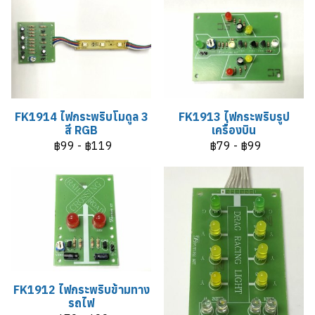
FK1914 ไฟกระพริบโมดูล 3
FK1913 ไฟกระพริบรูป
สี RGB
เครื่องบิน
฿99
-
฿119
฿79
-
฿99
FK1912 ไฟกระพริบข้ามทาง
รถไฟ