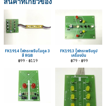
สินค้าที่เกี่ยวข้อง
FK1914 ไฟกระพริบโมดูล 3
FK1913 ไฟกระพริบรูป
สี RGB
เครื่องบิน
฿99
-
฿119
฿79
-
฿99