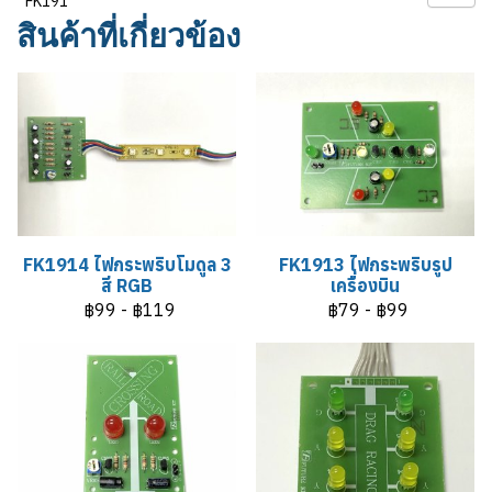
FK191
สินค้าที่เกี่ยวข้อง
FK1914 ไฟกระพริบโมดูล 3
FK1913 ไฟกระพริบรูป
สี RGB
เครื่องบิน
฿99
-
฿119
฿79
-
฿99