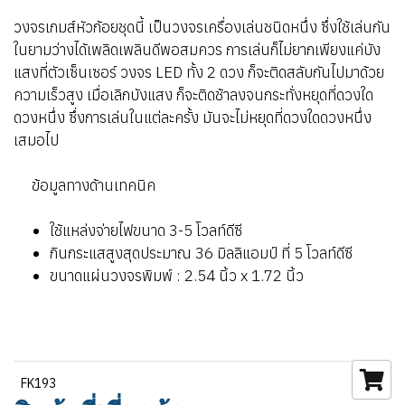
วงจรเกมส์หัวก้อยชุดนี้ เป็นวงจรเครื่องเล่นชนิดหนึ่ง ซึ่งใช้เล่นกัน
ในยามว่างได้เพลิดเพลินดีพอสมควร การเล่นก็ไม่ยากเพียงแค่บัง
แสงที่ตัวเซ็นเซอร์ วงจร LED ทั้ง 2 ดวง ก็จะติดสลับกันไปมาด้วย
ความเร็วสูง เมื่อเลิกบังแสง ก็จะติดช้าลงจนกระทั่งหยุดที่ดวงใด
ดวงหนึ่ง ซึ่งการเล่นในแต่ละครั้ง มันจะไม่หยุดที่ดวงใดดวงหนึ่ง
เสมอไป
ข้อมูลทางด้านเทคนิค
ใช้แหล่งจ่ายไฟขนาด 3-5 โวลท์ดีซี
กินกระแสสูงสุดประมาณ 36 มิลลิแอมป์ ที่ 5 โวลท์ดีซี
ขนาดแผ่นวงจรพิมพ์ : 2.54 นิ้ว x 1.72 นิ้ว
FK193