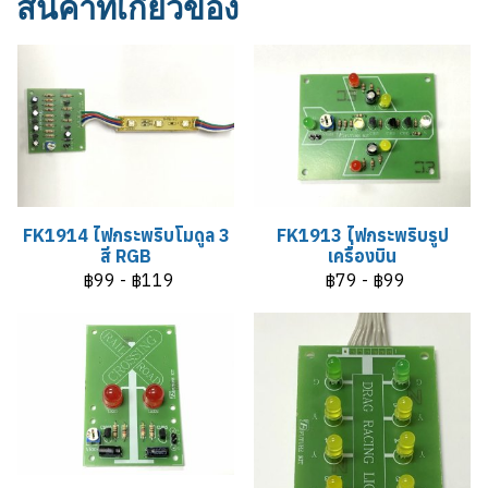
สินค้าที่เกี่ยวข้อง
FK1914 ไฟกระพริบโมดูล 3
FK1913 ไฟกระพริบรูป
สี RGB
เครื่องบิน
฿99
-
฿119
฿79
-
฿99