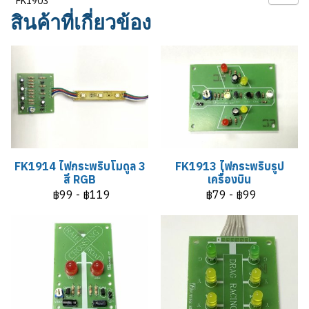
FK1903
สินค้าที่เกี่ยวข้อง
FK1914 ไฟกระพริบโมดูล 3
FK1913 ไฟกระพริบรูป
สี RGB
เครื่องบิน
฿99
-
฿119
฿79
-
฿99