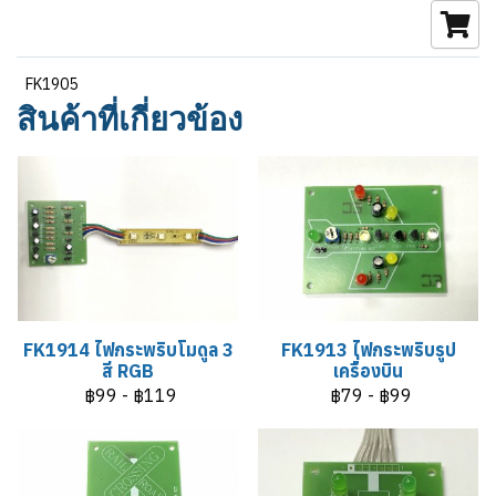
FK1905
สินค้าที่เกี่ยวข้อง
FK1914 ไฟกระพริบโมดูล 3
FK1913 ไฟกระพริบรูป
สี RGB
เครื่องบิน
฿99
-
฿119
฿79
-
฿99