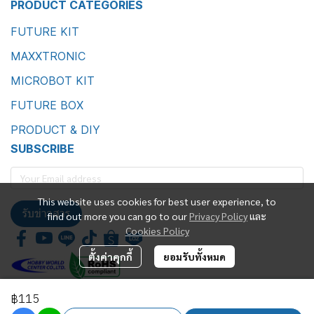
PRODUCT CATEGORIES
FUTURE KIT
MAXXTRONIC
MICROBOT KIT
FUTURE BOX
PRODUCT & DIY
SUBSCRIBE
This website uses cookies for best user experience, to
รับข่าวสาร
find out more you can go to our
Privacy Policy
และ
Cookies Policy
ตั้งค่าคุกกี้
ยอมรับทั้งหมด
฿115
Future Kit Marketing Co., Ltd.