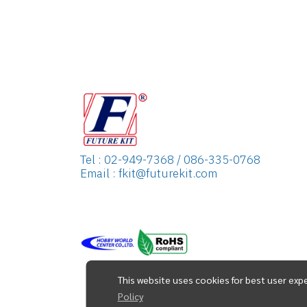
Tel : 02-949-7368 / 086-335-0768
Email : fkit@futurekit.com
This website uses cookies for best user exp
Policy