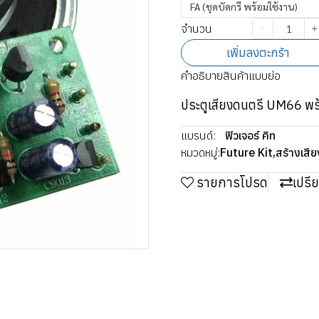
FA (ชุดบัดกรี พร้อมใช้งาน)
จำนวน
เพิ่มลงตะกร้า
คำอธิบายสินค้าแบบย่อ
ประตูเสียงดนตรี UM66 พร้
แบรนด์:
ฟิวเจอร์ คิท
หมวดหมู่:
Future Kit
,
สร้างเสี
รายการโปรด
เปรี