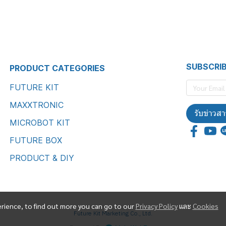
SUBSCRI
PRODUCT CATEGORIES
FUTURE KIT
MAXXTRONIC
รับข่าวสา
MICROBOT KIT
FUTURE BOX
PRODUCT & DIY
erience, to find out more you can go to our
Privacy Policy
และ
Cookies
Future Kit Marketing Co., Ltd.