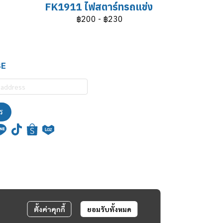
FK1911 ไฟสตาร์ทรถแข่ง
฿200
-
฿230
BE
ร
ตั้งค่าคุกกี้
ยอมรับทั้งหมด