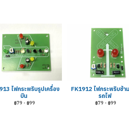
13 ไฟกระพริบรูปเครื่อง
FK1912 ไฟกระพริบข้า
บิน
รถไฟ
฿79
-
฿99
฿79
-
฿99