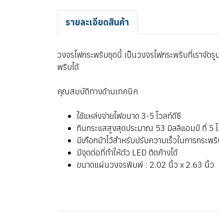
รายละเอียดสินค้า
วงจรไฟกระพริบชุดนี้ เป็นวงจรไฟกระพริบที่เราจั
พริบได้
คุณสมบัติทางด้านเทคนิค
ใช้แหล่งจ่ายไฟขนาด 3-5 โวลท์ดีซี
กินกระแสสูงสุดประมาณ 53 มิลลิแอมป์ ที่ 5 โว
มีเกือกม้าไว้สำหรับปรับความเร็วในการกระพริ
มีจุดต่อที่ทำให้ตัว LED ติดค้างได้
ขนาดแผ่นวงจรพิมพ์ : 2.02 นิ้ว x 2.63 นิ้ว