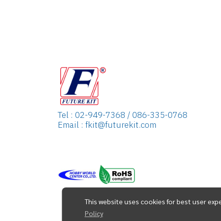
Tel : 02-949-7368 / 086-335-0768
Email : fkit@futurekit.com
This website uses cookies for best user exp
Policy