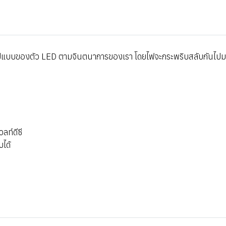
ดรูปแบบของตัว LED ตามจินตนาการของเรา โดยไฟจะกระพริบสลับกันไปมา
ลท์ดีซี
บได้