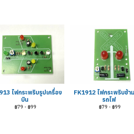
13 ไฟกระพริบรูปเครื่อง
FK1912 ไฟกระพริบข้า
บิน
รถไฟ
฿79
-
฿99
฿79
-
฿99