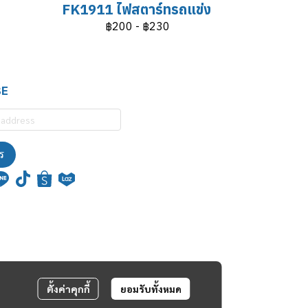
FK1911 ไฟสตาร์ทรถแข่ง
฿200
-
฿230
BE
ร
ตั้งค่าคุกกี้
ยอมรับทั้งหมด