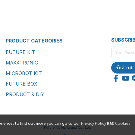
SUBSCRI
PRODUCT CATEGORIES
FUTURE KIT
MAXXTRONIC
รับข่าวสา
MICROBOT KIT
FUTURE BOX
PRODUCT & DIY
erience, to find out more you can go to our
Privacy Policy
และ
Cookies
Future Kit Marketing Co., Ltd.