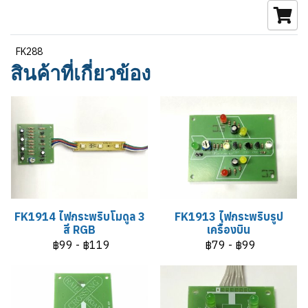
FK288
สินค้าที่เกี่ยวข้อง
FK1914 ไฟกระพริบโมดูล 3
FK1913 ไฟกระพริบรูป
สี RGB
เครื่องบิน
฿99
-
฿119
฿79
-
฿99