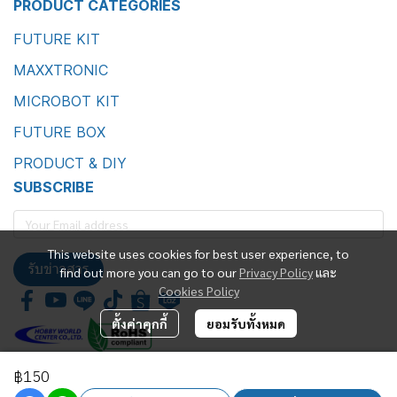
PRODUCT CATEGORIES
FUTURE KIT
MAXXTRONIC
MICROBOT KIT
FUTURE BOX
PRODUCT & DIY
SUBSCRIBE
This website uses cookies for best user experience, to
รับข่าวสาร
find out more you can go to our
Privacy Policy
และ
Cookies Policy
ตั้งค่าคุกกี้
ยอมรับทั้งหมด
฿150
Future Kit Marketing Co., Ltd.