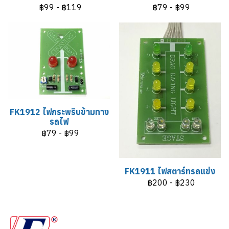
฿99
-
฿119
฿79
-
฿99
FK1912 ไฟกระพริบข้ามทาง
รถไฟ
฿79
-
฿99
FK1911 ไฟสตาร์ทรถแข่ง
฿200
-
฿230