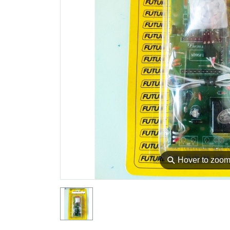
⚲
Hover to zoo