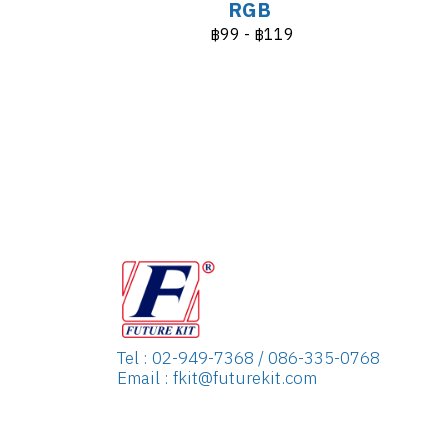
RGB
฿99
-
฿119
Tel : 02-949-7368 / 086-335-0768
Email : fkit@futurekit.com