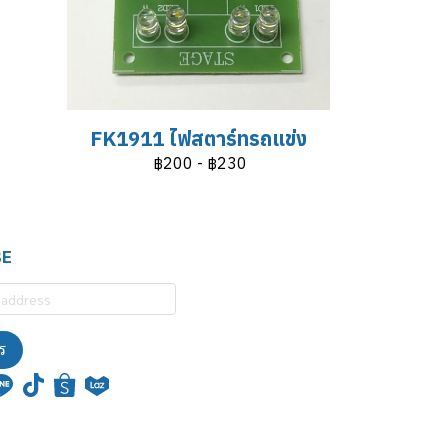
FK1911 ไฟสตาร์ทรถแข่ง
฿200
-
฿230
BE
ร