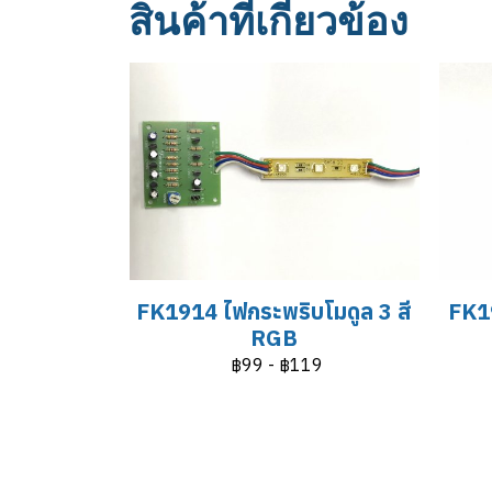
สินค้าที่เกี่ยวข้อง
FK1914 ไฟกระพริบโมดูล 3 สี
FK19
RGB
฿99
-
฿119