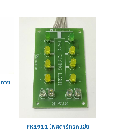
มทาง
FK1911 ไฟสตาร์ทรถแข่ง