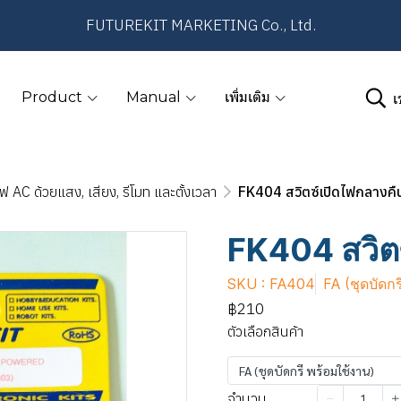
FUTUREKIT MARKETING Co., Ltd.
เ
Product
Manual
เพิ่มเติม
ฟ AC ด้วยแสง, เสียง, รีโมท และตั้งเวลา
FK404 สวิตซ์เปิดไฟกลางคื
FK404 สวิต
SKU : FA404
FA (ชุดบัดก
฿210
ตัวเลือกสินค้า
FA (ชุดบัดกรี พร้อมใช้งาน)
จำนวน