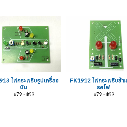
13 ไฟกระพริบรูปเครื่อง
FK1912 ไฟกระพริบข้า
บิน
รถไฟ
฿79
-
฿99
฿79
-
฿99