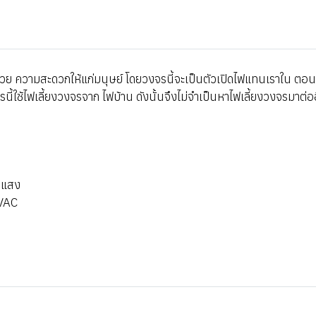
อำนวย ความสะดวกให้แก่มนุษย์ โดยวงจรนี้จะเป็นตัวเปิดไฟแทนเราใน ต
รนี้ใช้ไฟเลี้ยงวงจรจาก ไฟบ้าน ดังนั้นจึงไม่จำเป็นหาไฟเลี้ยงวงจรมาต
บแสง
0VAC