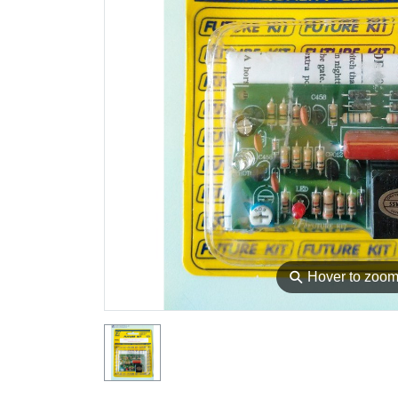
⚲
Hover to zoo