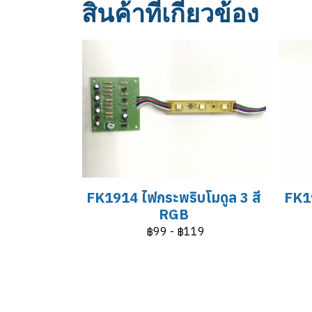
สินค้าที่เกี่ยวข้อง
FK1914 ไฟกระพริบโมดูล 3 สี
FK19
RGB
฿99
-
฿119