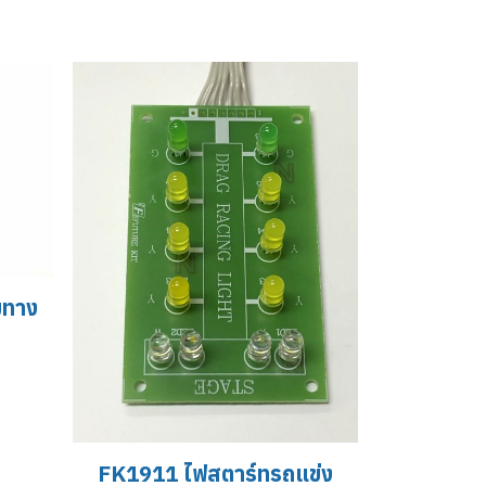
มทาง
FK1911 ไฟสตาร์ทรถแข่ง