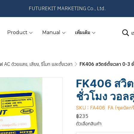
FUTUREKIT MARKETING Co., Ltd.
เ
Product
Manual
เพิ่มเติม
ฟ AC ด้วยแสง, เสียง, รีโมท และตั้งเวลา
FK406 สวิตซ์ตั้งเวลา 0-3 ชั
FK406 สวิตซ
ชั่วโมง วอลล
SKU : FA406
FA (ชุดบัดกร
฿235
ตัวเลือกสินค้า