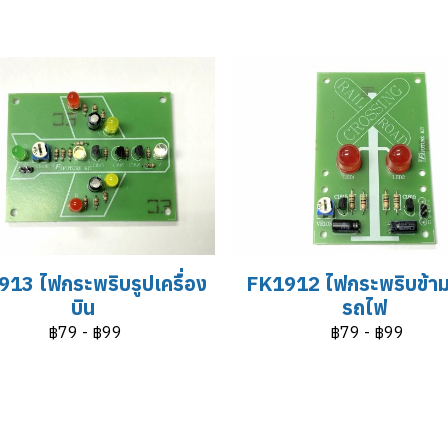
13 ไฟกระพริบรูปเครื่อง
FK1912 ไฟกระพริบข้า
บิน
รถไฟ
฿79
-
฿99
฿79
-
฿99