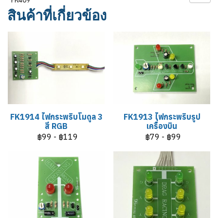
สินค้าที่เกี่ยวข้อง
FK1914 ไฟกระพริบโมดูล 3
FK1913 ไฟกระพริบรูป
สี RGB
เครื่องบิน
฿99
-
฿119
฿79
-
฿99