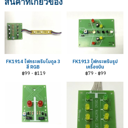
สินค้าที่เกี่ยวข้อง
FK1914 ไฟกระพริบโมดูล 3
FK1913 ไฟกระพริบรูป
สี RGB
เครื่องบิน
฿99
-
฿119
฿79
-
฿99