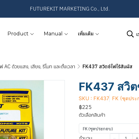
FUTUREKIT MARKETING Co., Ltd.
เ
Product
Manual
เพิ่มเติม
ฟ AC ด้วยแสง, เสียง, รีโมท และตั้งเวลา
FK437 สวิตซ์ไฟไร้สัมผัส
FK437 สวิตซ
SKU : FK437
FK (ชุดประ
฿225
ตัวเลือกสินค้า
FK (ชุดประกอบ)
จำนวน