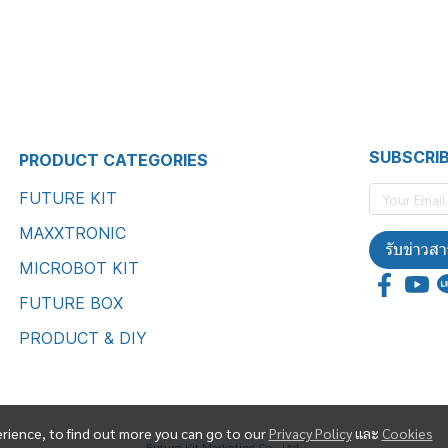
SUBSCRI
PRODUCT CATEGORIES
FUTURE KIT
MAXXTRONIC
รับข่าวสา
MICROBOT KIT
FUTURE BOX
PRODUCT & DIY
erience, to find out more you can go to our
Privacy Policy
และ
Cookies
Future Kit Marketing Co., Ltd.