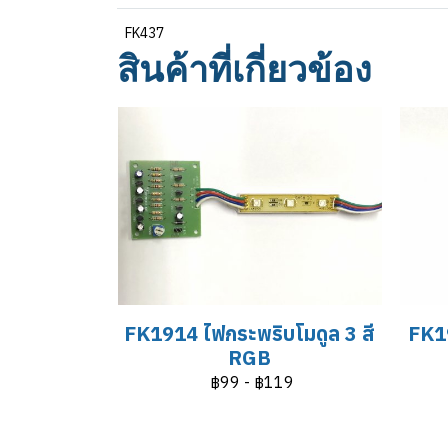
FK437
สินค้าที่เกี่ยวข้อง
FK1914 ไฟกระพริบโมดูล 3 สี
FK19
RGB
฿99
-
฿119