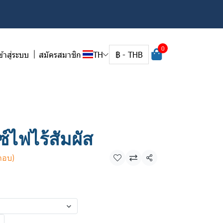
0
ข้าสู่ระบบ
สมัครสมาชิก
TH
฿
-
THB
์ไฟไร้สัมผัส
กอบ)
แชร์