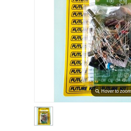
⚲
Hover to zoo