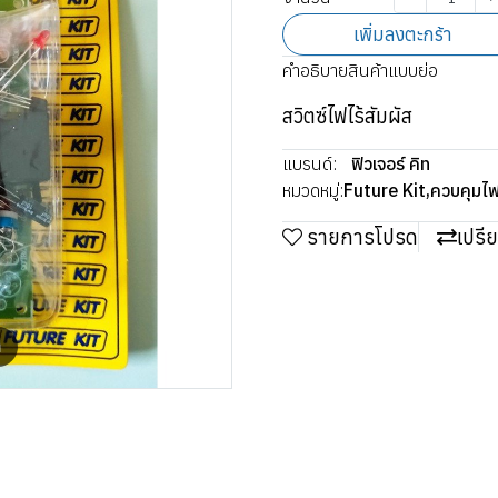
เพิ่มลงตะกร้า
คำอธิบายสินค้าแบบย่อ
สวิตซ์ไฟไร้สัมผัส
แบรนด์:
ฟิวเจอร์ คิท
หมวดหมู่:
Future Kit
,
ควบคุมไฟ 
รายการโปรด
เปรี
m