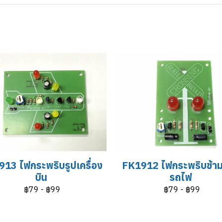
13 ไฟกระพริบรูปเครื่อง
FK1912 ไฟกระพริบข้า
บิน
รถไฟ
฿79
-
฿99
฿79
-
฿99