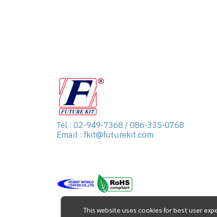
Tel : 02-949-7368 / 086-335-0768
Email : fkit@futurekit.com
This website uses cookies for best user exp