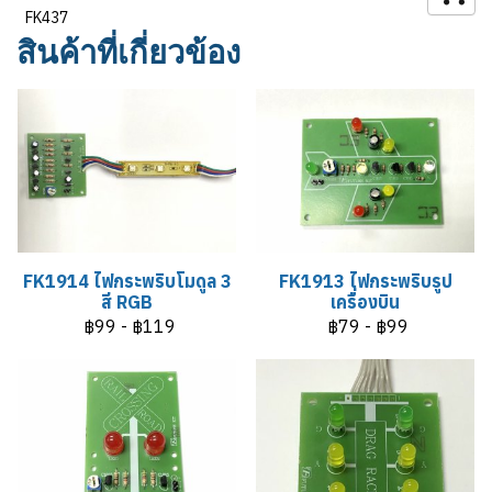
FK437
สินค้าที่เกี่ยวข้อง
FK1914 ไฟกระพริบโมดูล 3
FK1913 ไฟกระพริบรูป
สี RGB
เครื่องบิน
฿99
-
฿119
฿79
-
฿99