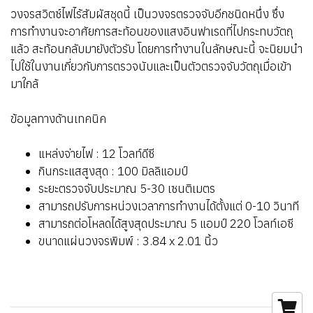
วงจรสวิตซ์ไฟไร้สัมผัสชุดนี้ เป็นวงจรตรวจจับอีกชนิดหนึ่ง ซึ่ง
การทำงานจะอาศัยการสะท้อนของแสงอินฟาเรดที่ไปกระทบวัตถุ
แล้ว สะท้อนกลับมายังตัวรับ โดยการทำงานในลักษณะนี้ จะนิยมนำ
ไปใช้ในงานเกี่ยวกับการตรวจนับและเป็นตัวตรวจจับวัตถุเมื่อเข้า
มาใกล้
ข้อมูลทางด้านเทคนิค
แหล่งจ่ายไฟ : 12 โวลท์ดีซี
กินกระแสสูงสุด : 100 มิลลิแอมป์
ระยะตรวจจับประมาณ 5-30 เซนติเมตร
สามารถปรับการหน่วงเวลาการทำงานได้ตั้งแต่ 0-10 วินาที
สามารถต่อโหลดได้สูงสุดประมาณ 5 แอมป์ 220 โวลท์เอซี
ขนาดแผ่นวงจรพิมพ์ : 3.84 x 2.01 นิ้ว