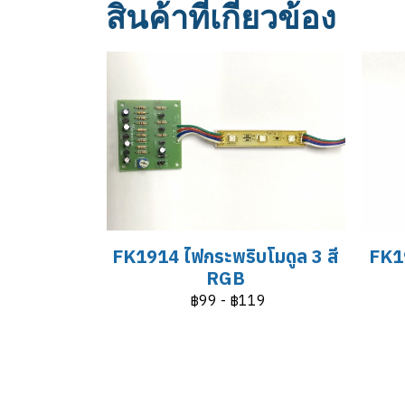
สินค้าที่เกี่ยวข้อง
FK1914 ไฟกระพริบโมดูล 3 สี
FK19
RGB
฿99
-
฿119