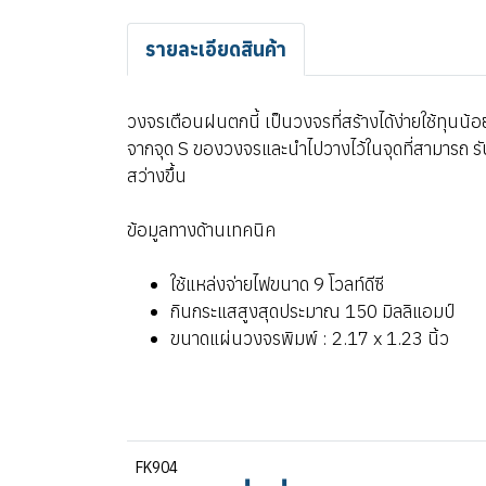
รายละเอียดสินค้า
วงจรเตือนฝนตกนี้ เป็นวงจรที่สร้างได้ง่ายใช้ทุนน้อ
จากจุด S ของวงจรและนำไปวางไว้ในจุดที่สามารถ รับ
สว่างขึ้น
ข้อมูลทางด้านเทคนิค
ใช้แหล่งจ่ายไฟขนาด 9 โวลท์ดีซี
กินกระแสสูงสุดประมาณ 150 มิลลิแอมป์
ขนาดแผ่นวงจรพิมพ์ : 2.17 x 1.23 นิ้ว
FK904