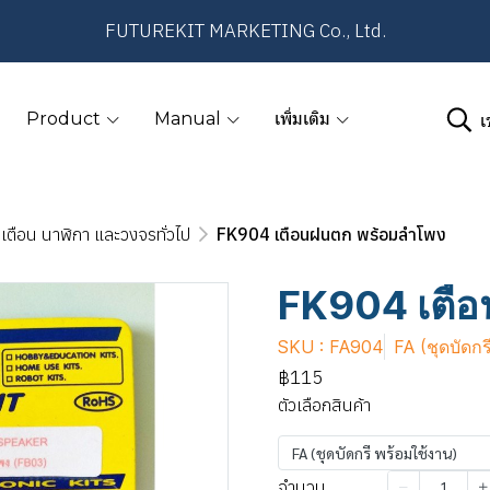
FUTUREKIT MARKETING Co., Ltd.
เ
Product
Manual
เพิ่มเติม
เตือน นาฬิกา และวงจรทั่วไป
FK904 เตือนฝนตก พร้อมลำโพง
FK904 เตือ
SKU : FA904
FA (ชุดบัดกร
฿115
ตัวเลือกสินค้า
FA (ชุดบัดกรี พร้อมใช้งาน)
จำนวน