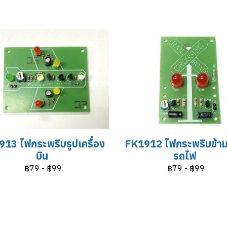
13 ไฟกระพริบรูปเครื่อง
FK1912 ไฟกระพริบข้า
บิน
รถไฟ
฿79
-
฿99
฿79
-
฿99