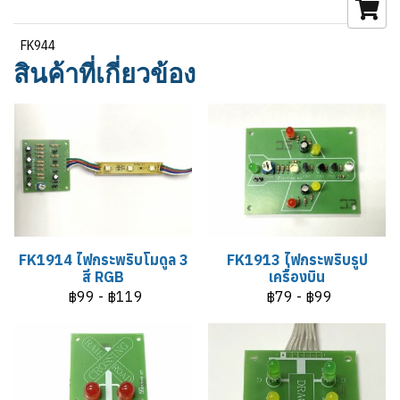
FK944
สินค้าที่เกี่ยวข้อง
FK1914 ไฟกระพริบโมดูล 3
FK1913 ไฟกระพริบรูป
สี RGB
เครื่องบิน
฿99
-
฿119
฿79
-
฿99