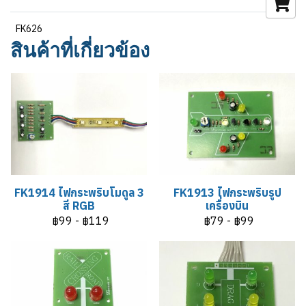
FK626
สินค้าที่เกี่ยวข้อง
FK1914 ไฟกระพริบโมดูล 3
FK1913 ไฟกระพริบรูป
สี RGB
เครื่องบิน
฿99
-
฿119
฿79
-
฿99