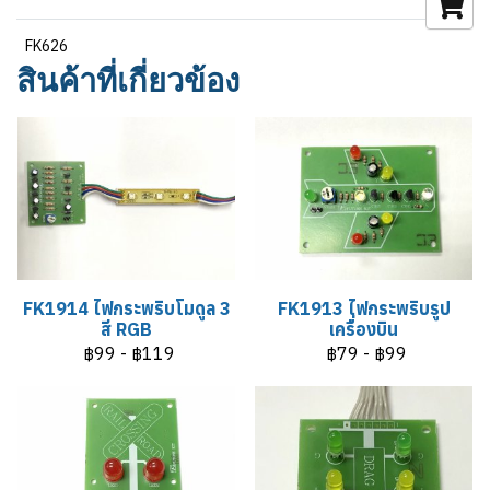
FK626
สินค้าที่เกี่ยวข้อง
FK1914 ไฟกระพริบโมดูล 3
FK1913 ไฟกระพริบรูป
สี RGB
เครื่องบิน
฿99
-
฿119
฿79
-
฿99