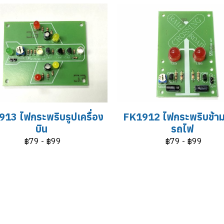
13 ไฟกระพริบรูปเครื่อง
FK1912 ไฟกระพริบข้า
บิน
รถไฟ
฿79
-
฿99
฿79
-
฿99