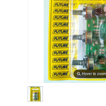
⚲
Hover to zoo