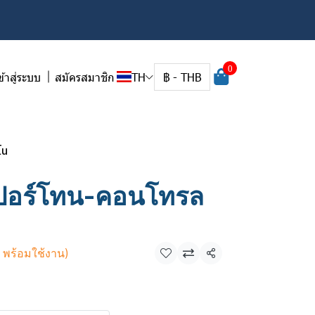
0
ข้าสู่ระบบ
สมัครสมาชิก
TH
฿
-
THB
โน
ปอร์โทน-คอนโทรล
ี พร้อมใช้งาน)
แชร์