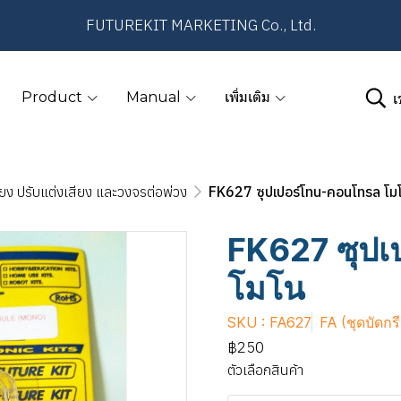
FUTUREKIT MARKETING Co., Ltd.
เ
Product
Manual
เพิ่มเติม
ยง ปรับแต่งเสียง และวงจรต่อพ่วง
FK627 ซุปเปอร์โทน-คอนโทรล โม
FK627 ซุปเ
โมโน
SKU : FA627
FA (ชุดบัดกร
฿250
ตัวเลือกสินค้า