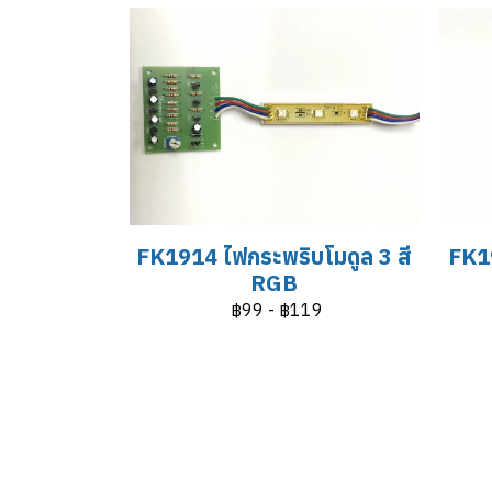
FK1914 ไฟกระพริบโมดูล 3 สี
FK19
RGB
฿99
-
฿119