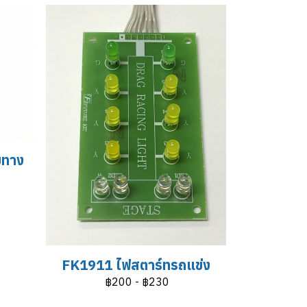
มทาง
FK1911 ไฟสตาร์ทรถแข่ง
฿200
-
฿230