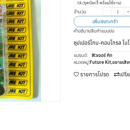
FA (ชุดบัดกรี พร้อมใช้งาน)
จำนวน
เพิ่มลงตะกร้า
คำอธิบายสินค้าแบบย่อ
ซุปเปอร์โทน-คอนโทรล โม
แบรนด์:
ฟิวเจอร์ คิท
หมวดหมู่:
Future Kit
,
ขยายเสีย
รายการโปรด
เปรี
m