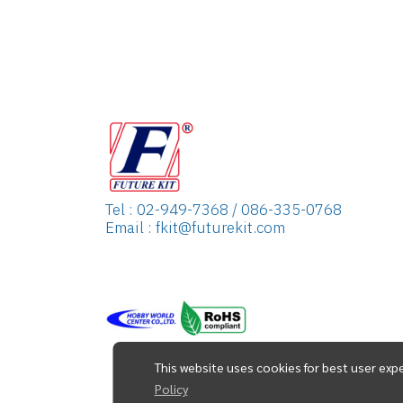
Tel : 02-949-7368 / 086-335-0768
Email : fkit@futurekit.com
This website uses cookies for best user exp
Policy