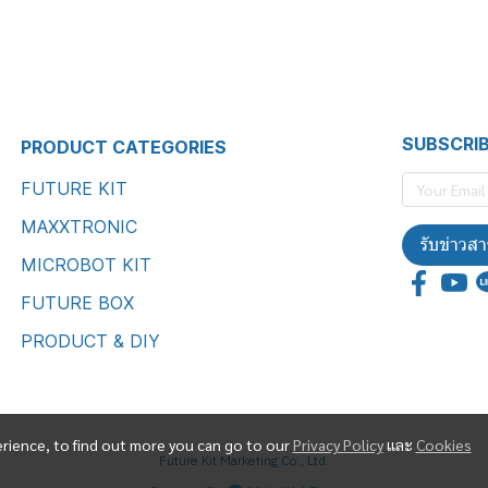
SUBSCRI
PRODUCT CATEGORIES
FUTURE KIT
MAXXTRONIC
รับข่าวสา
MICROBOT KIT
FUTURE BOX
PRODUCT & DIY
erience, to find out more you can go to our
Privacy Policy
และ
Cookies
Future Kit Marketing Co., Ltd.