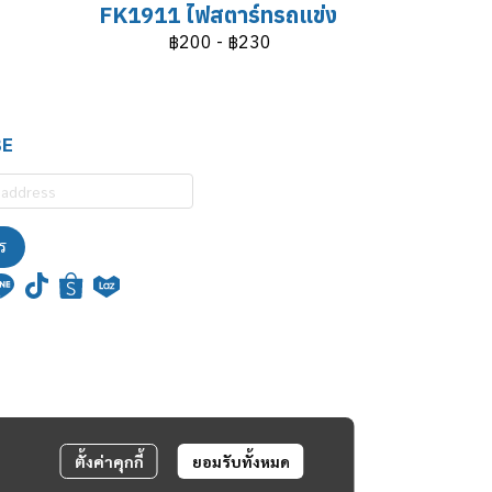
FK1911 ไฟสตาร์ทรถแข่ง
฿200
-
฿230
BE
ร
ตั้งค่าคุกกี้
ยอมรับทั้งหมด