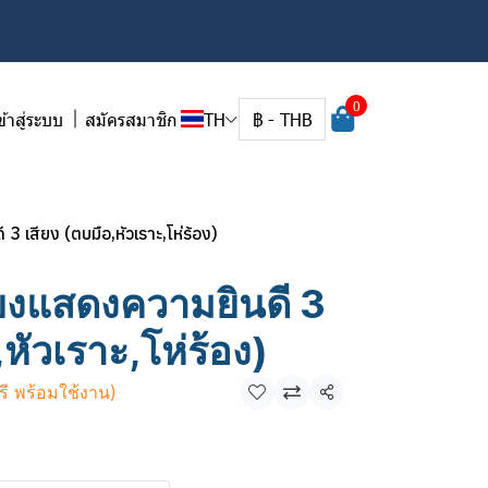
0
ข้าสู่ระบบ
สมัครสมาชิก
TH
฿
-
THB
 เสียง (ตบมือ,หัวเราะ,โห่ร้อง)
ยงแสดงความยินดี 3
,หัวเราะ,โห่ร้อง)
รี พร้อมใช้งาน)
แชร์