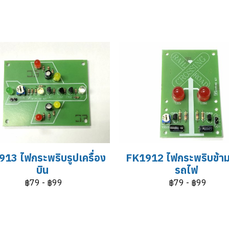
13 ไฟกระพริบรูปเครื่อง
FK1912 ไฟกระพริบข้า
บิน
รถไฟ
฿79
-
฿99
฿79
-
฿99