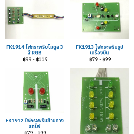
FK1914 ไฟกระพริบโมดูล 3
FK1913 ไฟกระพริบรูป
สี RGB
เครื่องบิน
฿99
-
฿119
฿79
-
฿99
FK1912 ไฟกระพริบข้ามทาง
รถไฟ
฿79
-
฿99