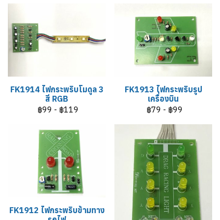
FK1914 ไฟกระพริบโมดูล 3
FK1913 ไฟกระพริบรูป
สี RGB
เครื่องบิน
฿99
-
฿119
฿79
-
฿99
FK1912 ไฟกระพริบข้ามทาง
รถไฟ