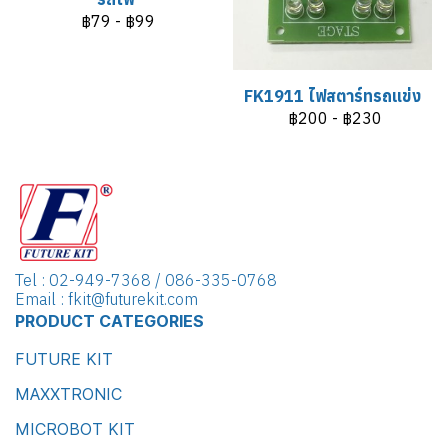
฿79
-
฿99
FK1911 ไฟสตาร์ทรถแข่ง
฿200
-
฿230
Tel : 02-949-7368 / 086-335-0768
Email : fkit@futurekit.com
PRODUCT CATEGORIES
FUTURE KIT
MAXXTRONIC
MICROBOT KIT