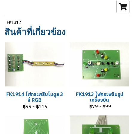
FK1312
สินค้าที่เกี่ยวข้อง
FK1914 ไฟกระพริบโมดูล 3
FK1913 ไฟกระพริบรูป
สี RGB
เครื่องบิน
฿99
-
฿119
฿79
-
฿99