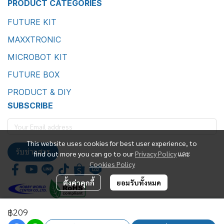
PRODUCT CATEGORIES
FUTURE KIT
MAXXTRONIC
MICROBOT KIT
FUTURE BOX
PRODUCT & DIY
SUBSCRIBE
This website uses cookies for best user experience, to
รับข่าวสาร
find out more you can go to our
Privacy Policy
และ
Cookies Policy
ตั้งค่าคุกกี้
ยอมรับทั้งหมด
฿209
Future Kit Marketing Co., Ltd.