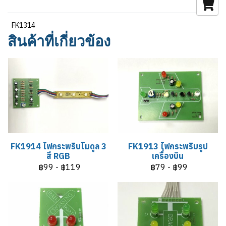
FK1314
สินค้าที่เกี่ยวข้อง
FK1914 ไฟกระพริบโมดูล 3
FK1913 ไฟกระพริบรูป
สี RGB
เครื่องบิน
฿99
-
฿119
฿79
-
฿99