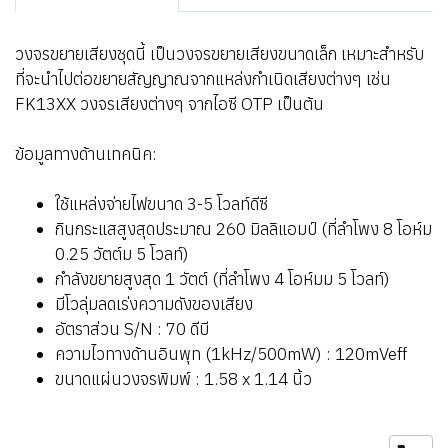
วงจรขยายเสียงชุดนี้ เป็นวงจรขยายเสียงขนาดเล็ก เหมาะสำหรับ
ที่จะนำไปต่อขยายสัญญาณจากแหล่งกำเนิดเสียงต่างๆ เช่น
FK13XX วงจรเสียงต่างๆ จากไอซี OTP เป็นต้น
ข้อมูลทางด้านเทคนิค:
ใช้แหล่งจ่ายไฟขนาด 3-5 โวลท์ดีซี
กินกระแสสูงสุดประมาณ 260 มิลลิแอมป์ (ที่ลำโพง 8 โอห์ม
0.25 วัตต์ม 5 โวลท์)
กำลังขยายสูงสุด 1 วัตต์ (ที่ลำโพง 4 โอห์มม 5 โวลท์)
มีโวลุ่มลดเร่งความดังของเสียง
อัตราส่วน S/N : 70 ดีบี
ความไวทางด้านอินพุท (1kHz/500mW) : 120mVeff
ขนาดแผ่นวงจรพิมพ์ : 1.58 x 1.14 นิ้ว