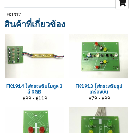
FK1317
สินค้าที่เกี่ยวข้อง
FK1914 ไฟกระพริบโมดูล 3
FK1913 ไฟกระพริบรูป
สี RGB
เครื่องบิน
฿99
-
฿119
฿79
-
฿99