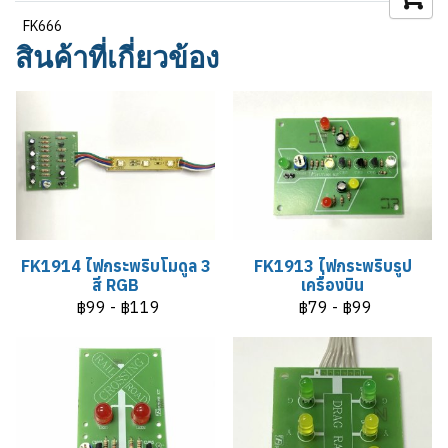
FK666
สินค้าที่เกี่ยวข้อง
FK1914 ไฟกระพริบโมดูล 3
FK1913 ไฟกระพริบรูป
สี RGB
เครื่องบิน
฿99
-
฿119
฿79
-
฿99